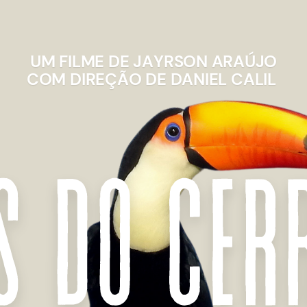
UM FILME DE JAYRSON ARAÚJO
COM DIREÇÃO DE DANIEL CALIL
s do cer